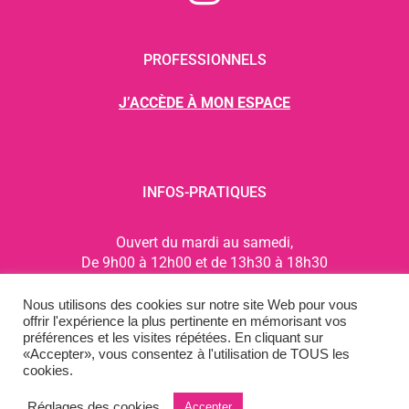
PROFESSIONNELS
J’ACCÈDE À MON ESPACE
INFOS-PRATIQUES
Ouvert du mardi au samedi,
De 9h00 à 12h00 et de 13h30 à 18h30
3 rue des Sports, 62370 Audruicq
Nous utilisons des cookies sur notre site Web pour vous
06.06.91.52.22
offrir l'expérience la plus pertinente en mémorisant vos
préférences et les visites répétées. En cliquant sur
«Accepter», vous consentez à l'utilisation de TOUS les
cookies.
©2026
Destock-Land
. Tous droits réservés | Site crée par
BAAM
&
Réglages des cookies
Viktor Lockwood
Accepter