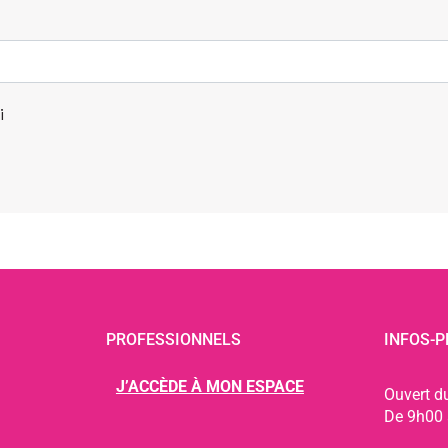
i
PROFESSIONNELS
INFOS-P
J’ACCÈDE À MON ESPACE
Ouvert d
De 9h00 