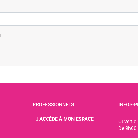
i
PROFESSIONNELS
INFOS-P
J’ACCÈDE À MON ESPACE
Ouvert d
De 9h00 