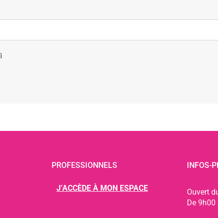
i
PROFESSIONNELS
INFOS-P
J’ACCÈDE À MON ESPACE
Ouvert d
De 9h00 