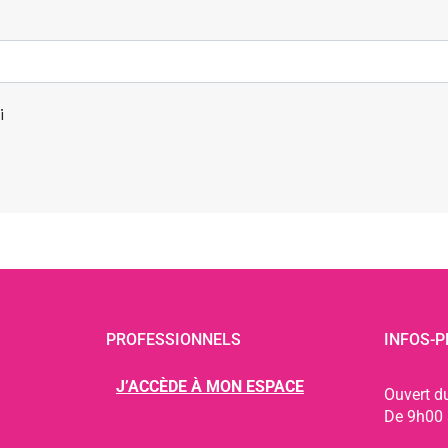
i
PROFESSIONNELS
INFOS-P
J’ACCÈDE À MON ESPACE
Ouvert d
De 9h00 