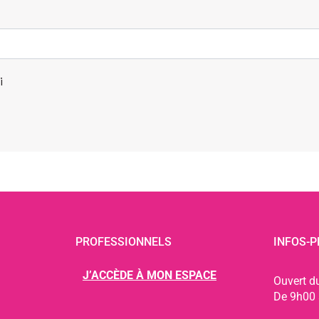
i
PROFESSIONNELS
INFOS-P
J’ACCÈDE À MON ESPACE
Ouvert d
De 9h00 