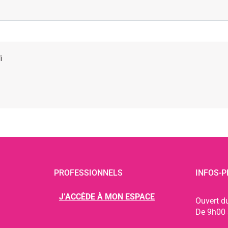
i
PROFESSIONNELS
INFOS-P
J’ACCÈDE À MON ESPACE
Ouvert d
De 9h00 