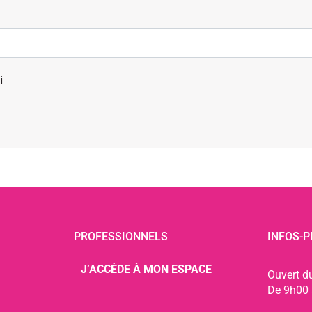
i
PROFESSIONNELS
INFOS-P
J’ACCÈDE À MON ESPACE
Ouvert d
De 9h00 