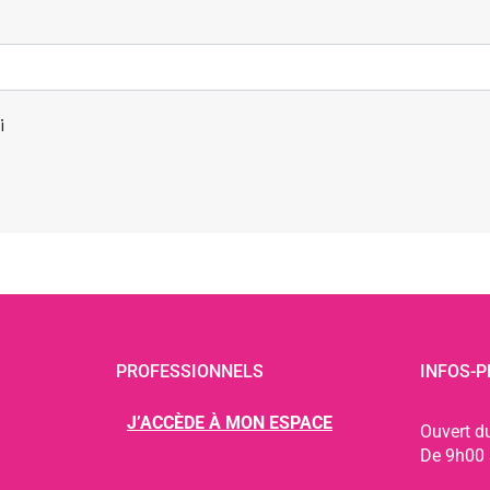
i
PROFESSIONNELS
INFOS-P
J’ACCÈDE À MON ESPACE
Ouvert d
De 9h00 